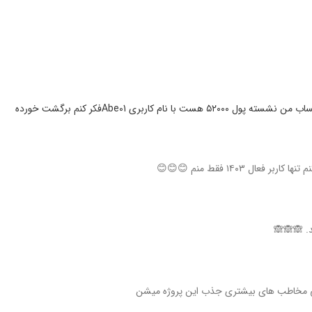
کاربری Abe01فکر کنم برگشت خورده
ل ۱۴۰۳ فقط منم 😊😊😊
د. 🙈🙈🙈
لی مخاطب های بیشتری جذب این پروژه میشن