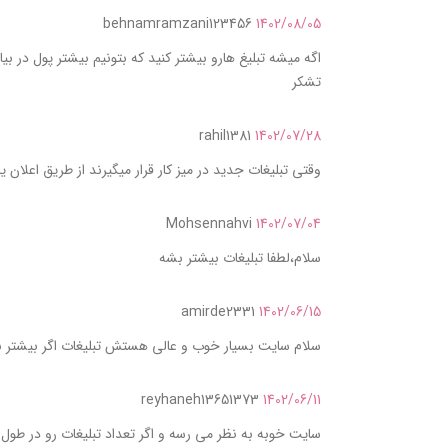
behnamramzani123456
1402/08/05
اگه میشه تبلیغ هارو بیشتر کنید که بتونیم بیشتر پول در ب
تشکر
rahil1381
1402/07/28
وقتی تبلیغات جدید در میز کار قرار میگیرند از طریق اعلان ی
Mohsennahvi
1402/07/04
سلام،لطفا تبلیغات بیشتر بشه
amirde2331
1402/06/15
سلام سایت بسیار خوب و عالی هستش تبلیغات اگر بیشتر بش
reyhaneh13651373
1402/06/11
سایت خوبه به نظر می رسه و اگر تعداد تبلیغات رو در طول 