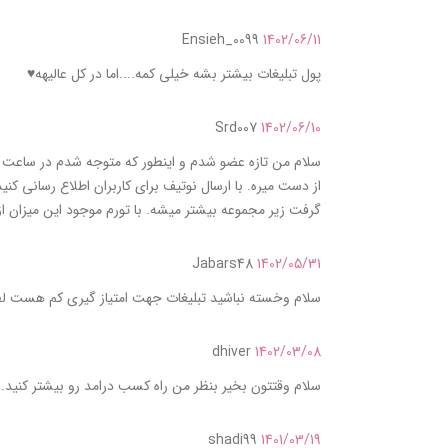
Ensieh_0099
1402/06/11
پول تبلیغات بیشتر بشه خیلی کمه....اما در کل عالیهه♥️
Srd007
1402/06/10
سلام من تازه عضو شدم و اینطور که متوجه شدم در ساعت ه
از دست میره. با ارسال نوتیف برای کاربران اطلاع رسانی کنی
گرفت زیر مجموعه بیشتر میشه. با تورم موجود این میزان از
Jabars48
1402/05/31
سلام وخسته نباشید تبلیغات جهت امتیاز گیری کم هست لط
dhiver
1402/03/08
سلام وقتتون بخیر بنظر من راه کسب درامد رو بیشتر کنید. م
shadi99
1401/03/19