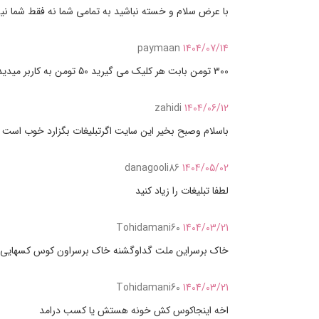
با عرض سلام و خسته نباشید به تمامی شما نه فقط شما نیستید ۱۴۰۳ منم ۴۰۴
paymaan
1404/07/14
300 تومن بابت هر کلیک می گیرید 50 تومن به کاربر میدید هم عایدی پایینه هم هزینه تبلیغ بالا 200 بگیرید 150 به کاربر بدید هم کاربر زیاد می شه هم تبلیغ هم سود سایت
zahidi
1404/06/12
باسلام وصبح بخیر این سایت اگرتبلیغات بگزارد خوب است 
danagooli86
1404/05/02
لطفا تبلیغات را زیاد کنید
Tohidamani60
1404/03/21
خاک برسراین ملت گداوگشنه خاک برسراون کوس کسهایی ک
Tohidamani60
1404/03/21
اخه اینجاکوس کش خونه هستش یا کسب درامد