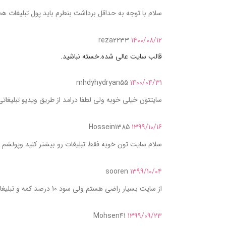
سلام با توجه به حداقل برداشت بنطرم باید پول تبلیغات ه
reza2233
1400/08/12
قالب سایت عالی شده.خسته نباشید.
mhdyhydryan55
1400/04/31
سایتتون خیلی خوبه ولی لطفا درامد از طریق ویدیو تبلیغاتی
Hossein1385
1399/10/16
سلام سایت تون خوبه فقط تبلیغات رو بیشتر کنید و‌پولشم بیشتر کنید
sooren
1399/10/04
از سایت بسیار راضی هستم ولی سود 10 درصد کمه و تبلیغات کلیکی خیلی کم هستن
Mohsen41
1399/09/23