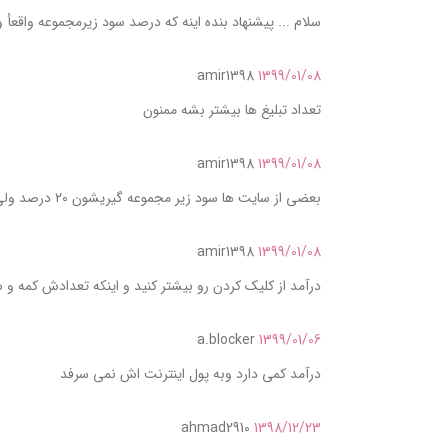
سلام ... پیشنهاد بنده اینه که درصد سود زیرمجموعه واقعأ واقعأ کمه
amir1398
1399/01/08
تعداد تبلیغ ها بیشتر بشه ممنون
amir1398
1399/01/08
بعضی از سایت ها سود زیر مجموعه گیریشون ۲۰ درصد ولی اینجا ۱۰ درصد هست اگه اینو از ۲۰ درصد هم ببشتر کنین تعداد کاربران و ساعات فعالیت هم بیشتر میشه
amir1398
1399/01/08
درآمد از کلیک کردن رو بیشتر کنید و اینکه تعدادش کمه و سود زیر مجموعه گیری از ۱۰ درصد
a.blocker
1399/01/06
درآمد کمی دارد وبه پول اینترنت اش نمی سرفد
ahmad2910
1398/12/23