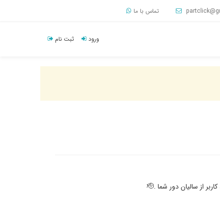
partclick@g
تماس با ما
ورود
ثبت نام
 از سالیان دور شما .🫡