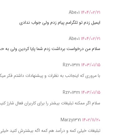
Abe01
1404/02/21
ایمیل زدم تو تلگرامم پیام زدم ولی جواب ندادی
Abe01
1404/02/21
سلام من درخواست برداشت زدم شما پایا کردین ولی به حساب من نشسته پول ۵۲۰۰۰ هست با نام 
Rz2013m
1403/01/15
با مروری که اینجانب به نظرات و پیشنهادات داشتم فکر میکنم تنها کاربر فعا
Rz2013m
1403/01/15
سلام اگر ممکنه تبلیغات بیشتر را برای کاربران فعال شارژ کنی
Marzy1371
1402/11/20
تبلیغات خیلی کمه و درآمد هم کمه اگه بیشترش کنید خی