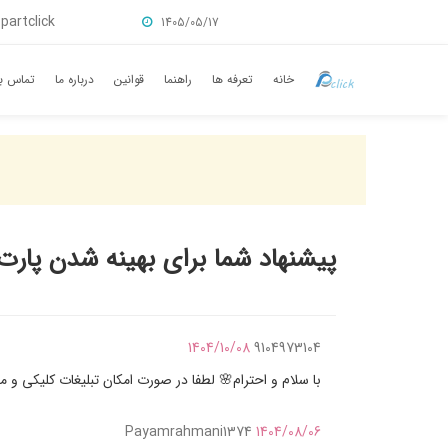
partclick
1405/05/17
خانه
تعرفه ها
راهنما
قوانین
درباره ما
تماس با
پیشنهاد شما برای بهینه شدن پارت
1404/10/08
9104973104
با سلام و احترام🌸 لطفا در صورت امکان تبلیغات کلیکی و م
Payamrahmani1374
1404/08/06